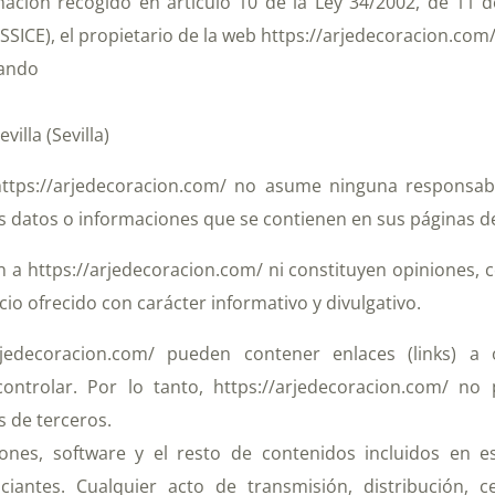
ción recogido en artículo 10 de la Ley 34/2002, de 11 de 
SICE), el propietario de la web https://arjedecoracion.com/,
Pando
illa (Sevilla)
 https://arjedecoracion.com/ no asume ninguna responsabi
los datos o informaciones que se contienen en sus páginas de
n a https://arjedecoracion.com/ ni constituyen opiniones, 
io ofrecido con carácter informativo y divulgativo.
rjedecoracion.com/ pueden contener enlaces (links) a
controlar. Por lo tanto, https://arjedecoracion.com/ no
 de terceros.
iones, software y el resto de contenidos incluidos en e
nciantes. Cualquier acto de transmisión, distribución,