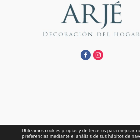
Utilizamos cookies propias y de terceros para mejorar n
preferencias mediante el análisis de sus hábitos de nav
® 2022 Arjé Decoración
| Tienda de Decor