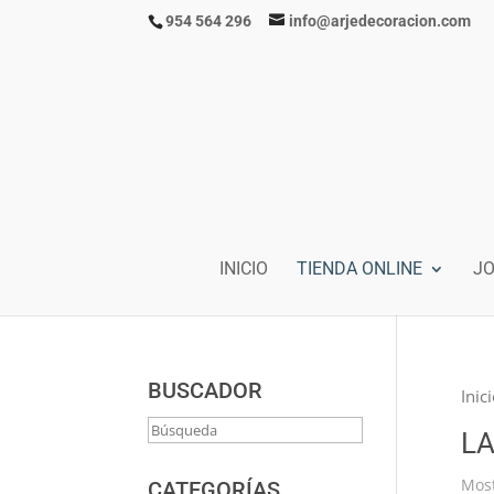
954 564 296
info@arjedecoracion.com
INICIO
TIENDA ONLINE
J
BUSCADOR
Inic
L
Most
CATEGORÍAS