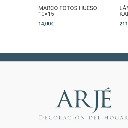
MARCO FOTOS HUESO
LÁ
10×15
KA
14,00
€
211