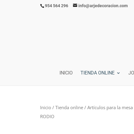
954 564 296
info@arjedecoracion.com
INICIO
TIENDA ONLINE
J
Inicio
/
Tienda online
/
Artículos para la mesa
RODIO