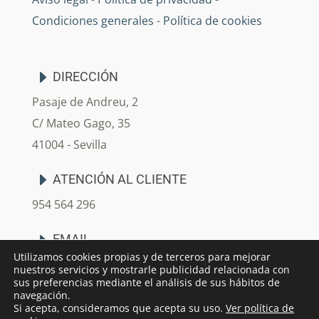
Condiciones generales
-
Política de cookies
DIRECCIÓN
Pasaje de Andreu, 2
C/ Mateo Gago, 35
41004 - Sevilla
ATENCIÓN AL CLIENTE
954 564 296
EMAIL
Utilizamos cookies propias y de terceros para mejorar
info@arjedecoracion.com
nuestros servicios y mostrarle publicidad relacionada con
sus preferencias mediante el análisis de sus hábitos de
navegación.
Si acepta, consideramos que acepta su uso.
Ver política de