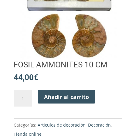
FOSIL AMMONITES 10 CM
44,00
€
FOSIL
Añadir al carrito
AMMONITES
10
cm
Categorías:
Articulos de decoración
,
Decoración
,
cantidad
Tienda online