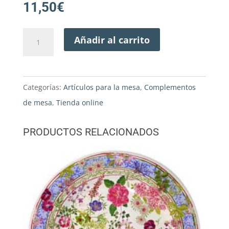
11,50
€
Juego
Añadir al carrito
2
boles
bsl
Categorías:
Artículos para la mesa
,
Complementos
0.5L
de mesa
,
Tienda online
cantidad
PRODUCTOS RELACIONADOS