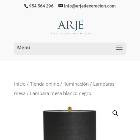
954 564 296
info@arjedecoracion.com
Inicio
/
Tienda online
/
Iluminación
/
Lamparas
mesa
/ Lámpara mesa blanco negro