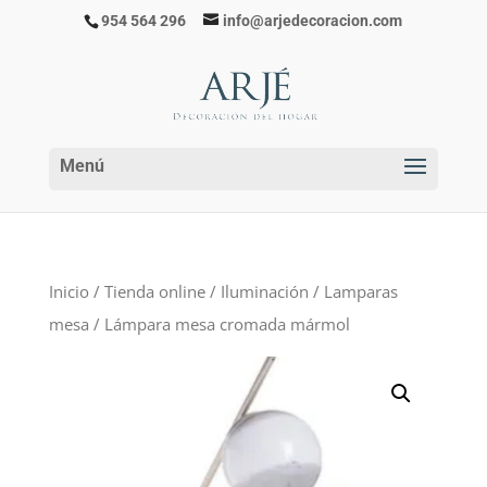
954 564 296
info@arjedecoracion.com
Inicio
/
Tienda online
/
Iluminación
/
Lamparas
mesa
/ Lámpara mesa cromada mármol