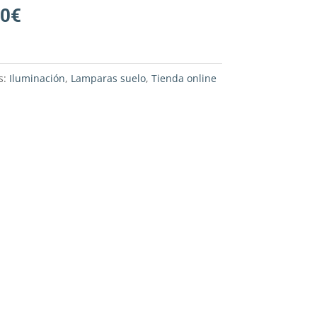
80
€
s:
Iluminación
,
Lamparas suelo
,
Tienda online