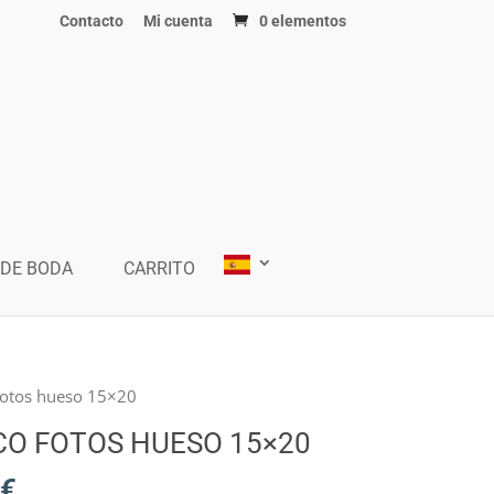
Contacto
Mi cuenta
0 elementos
 DE BODA
CARRITO
fotos hueso 15×20
O FOTOS HUESO 15×20
€