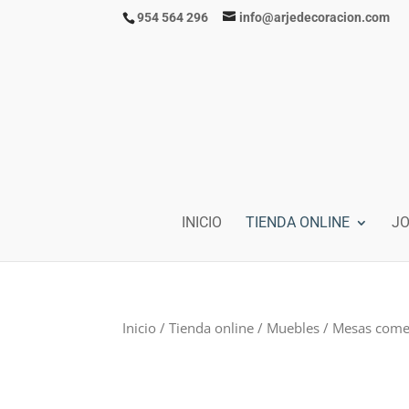
954 564 296
info@arjedecoracion.com
INICIO
TIENDA ONLINE
J
Inicio
/
Tienda online
/
Muebles
/
Mesas com