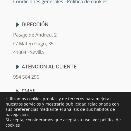
Condiciones generales
-
Política de cookies
DIRECCIÓN
Pasaje de Andreu, 2
C/ Mateo Gago, 35
41004 - Sevilla
ATENCIÓN AL CLIENTE
954 564 296
EMAIL
Utilizamos cookies propias y de terceros para mejorar
info@arjedecoracion.com
nuestros servicios y mostrarle publicidad relacionada con
sus preferencias mediante el análisis de sus hábitos de
navegación.
Si acepta, consideramos que acepta su uso.
Ver política de
cookies
® 2022 Arjé Decoración
| Tienda de