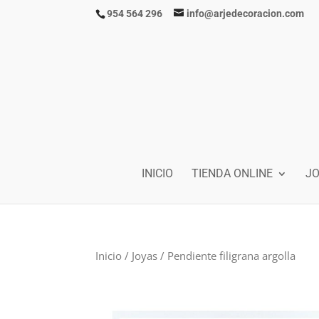
954 564 296
info@arjedecoracion.com
INICIO
TIENDA ONLINE
J
Inicio
/
Joyas
/ Pendiente filigrana argolla