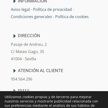
INFORMACIÓN
Aviso legal
-
Política de privacidad
-
Condiciones generales
-
Política de cookies
DIRECCIÓN
Pasaje de Andreu, 2
C/ Mateo Gago, 35
41004 - Sevilla
ATENCIÓN AL CLIENTE
954 564 296
EMAIL
Utilizamos cookies propias y de terceros para mejorar
info@arjedecoracion.com
nuestros servicios y mostrarle publicidad relacionada con
sus preferencias mediante el análisis de sus hábitos de