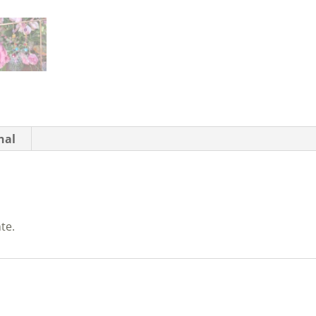
nal
te.