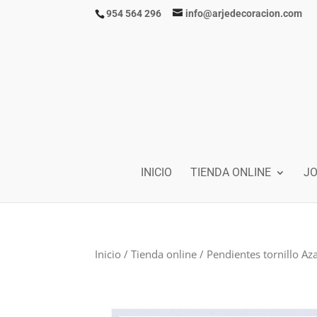
954 564 296
info@arjedecoracion.com
INICIO
TIENDA ONLINE
J
Inicio
/
Tienda online
/ Pendientes tornillo Az