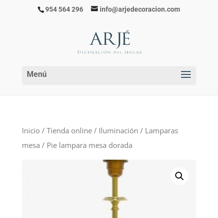
954 564 296
info@arjedecoracion.com
Inicio
/
Tienda online
/
Iluminación
/
Lamparas
mesa
/ Pie lampara mesa dorada