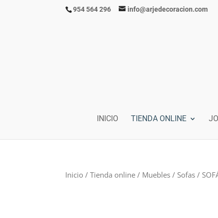
954 564 296
info@arjedecoracion.com
INICIO
TIENDA ONLINE
J
Inicio
/
Tienda online
/
Muebles
/
Sofas
/ SOF