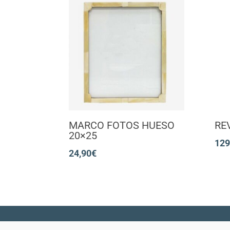
MARCO FOTOS HUESO
RE
20×25
129
24,90
€