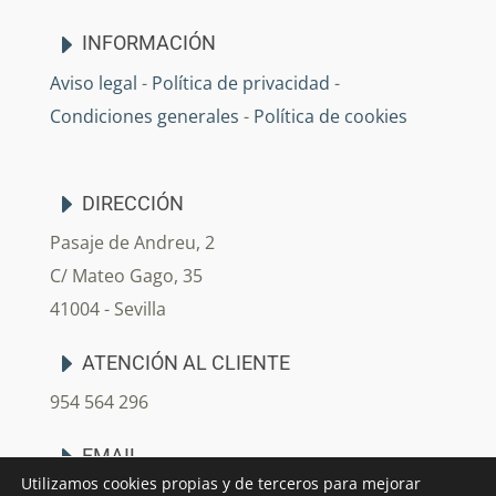
INFORMACIÓN
Aviso legal
-
Política de privacidad
-
Condiciones generales
-
Política de cookies
DIRECCIÓN
Pasaje de Andreu, 2
C/ Mateo Gago, 35
41004 - Sevilla
ATENCIÓN AL CLIENTE
954 564 296
EMAIL
Utilizamos cookies propias y de terceros para mejorar
info@arjedecoracion.com