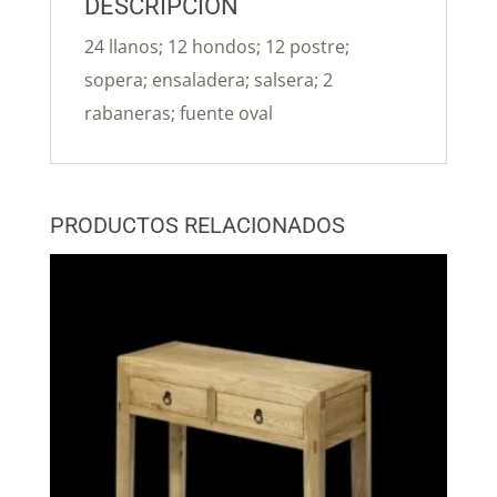
DESCRIPCIÓN
24 llanos; 12 hondos; 12 postre;
sopera; ensaladera; salsera; 2
rabaneras; fuente oval
PRODUCTOS RELACIONADOS