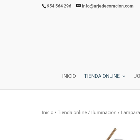
954 564 296
info@arjedecoracion.com
INICIO
TIENDA ONLINE
J
Inicio
/
Tienda online
/
Iluminación
/
Lampara