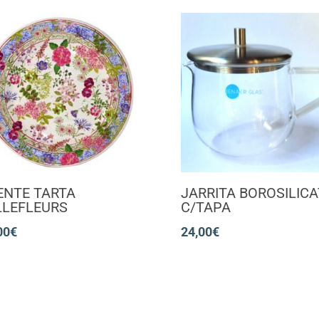
ENTE TARTA
JARRITA BOROSILIC
LLEFLEURS
C/TAPA
00
€
24,00
€