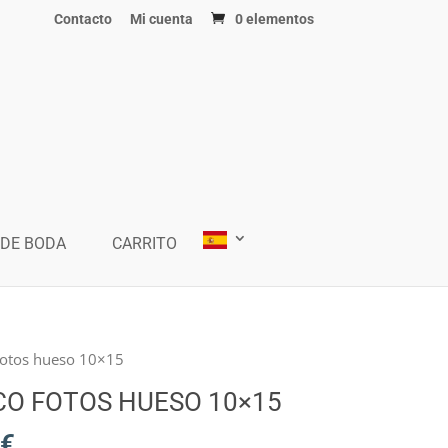
Contacto
Mi cuenta
0 elementos
 DE BODA
CARRITO
fotos hueso 10×15
O FOTOS HUESO 10×15
€