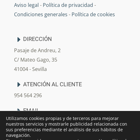
Aviso legal
-
Política de privacidad
-
Condiciones generales
-
Política de cookies
DIRECCIÓN
Pasaje de Andreu, 2
C/ Mateo Gago, 35
41004 - Sevilla
ATENCIÓN AL CLIENTE
954 564 296
EMAIL
Utilizamos cookies propias y de terceros para mejorar
info@arjedecoracion.com
nuestros servicios y mostrarle publicidad relacionada con
sus preferencias mediante el análisis de sus hábitos de
navegación.