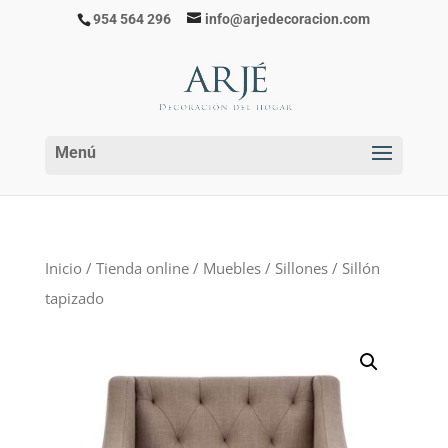
954 564 296
info@arjedecoracion.com
Inicio
/
Tienda online
/
Muebles
/
Sillones
/ Sillón
tapizado