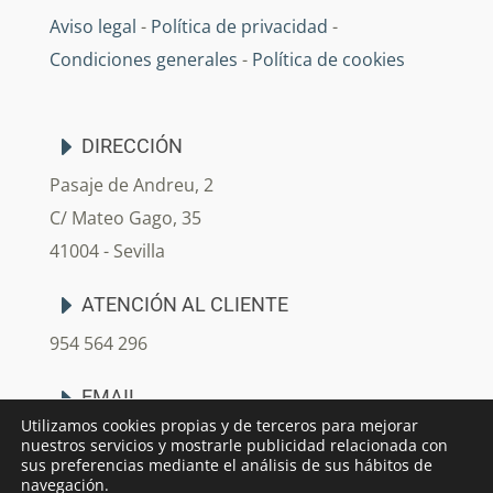
Aviso legal
-
Política de privacidad
-
Condiciones generales
-
Política de cookies
DIRECCIÓN
Pasaje de Andreu, 2
C/ Mateo Gago, 35
41004 - Sevilla
ATENCIÓN AL CLIENTE
954 564 296
EMAIL
Utilizamos cookies propias y de terceros para mejorar
info@arjedecoracion.com
nuestros servicios y mostrarle publicidad relacionada con
sus preferencias mediante el análisis de sus hábitos de
navegación.